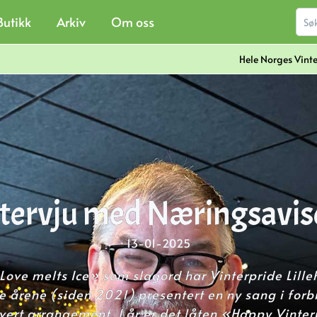
Butikk
Arkiv
Om oss
Hele Norges Vint
tervju med Næringsavi
13-01-2025
ove melts Ice» som slagord har Vinterpride Lil
te årene (siden 2021) presentert en ny sang i forb
ert arrangement. I år er det låten «Happy Vinte