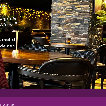
der
digitale
 Nilsen.
"
urnalist
ide den
E MEDIER: