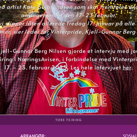
d artist Kate Gulbrandsen som skal fremføres un
arrangementet den 17-23 februar.
i slipper låten allerede fredag 17. januar på alle 
mer, sier leder for Vinterpride, Kjell-Gunnar Berg
jell-Gunnar Berg Nilsen gjorde et intervju med jo
iring
i NæringsAvisen, i forbindelse med Vinterpr
17. - 23. februar 2025. Les hele intervjuet
her
.
TORE FEIRING
ARRANGØR:
SOSIAL