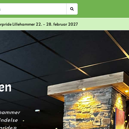
erpride Lillehammer 22. - 28. februar 2027
sen
lehammer
indelse
rpride»