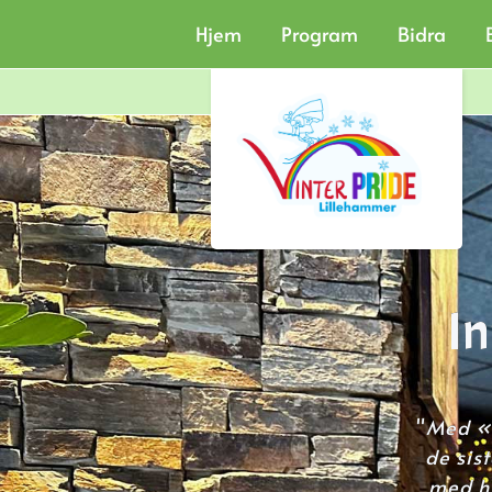
Hjem
Program
Bidra
In
"
Med «L
de sis
med hv