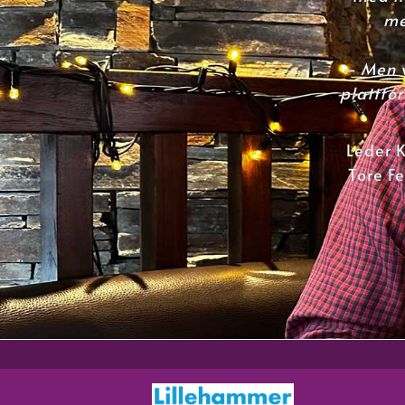
me
– Men v
plattfor
Leder K
Tore Fe