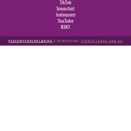
TikTok
Snapchat
Instagram
YouTube
BSKY
PERSONVERNERKLÆRING
|
WEBDESIGN:
STUDIO LAURA VAN AS