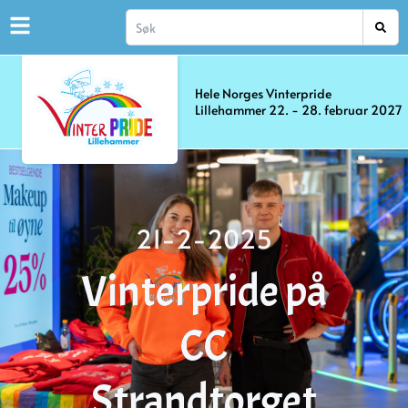
Hele Norges Vinterpride
Lillehammer 22. - 28. februar 2027
21-2-2025
Vinterpride på
CC
Strandtorget